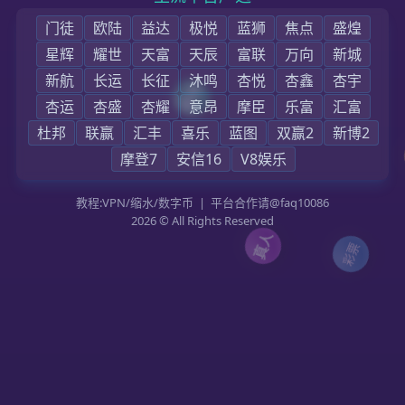
首页
公司概况
企业资讯